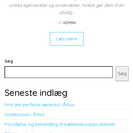
unikke egenskaber og anvendelser, hvilket gør dem til en
alsidig…
Af
ADMIN
Læs mere
Søg
Søg
Seneste indlæg
Find den perfekte lænestol i Århus
Stolebussen i Århus
Forståelse og behandling af bækkenbundsproblemer