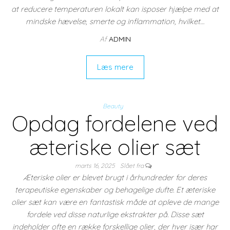
at reducere temperaturen lokalt kan isposer hjælpe med at
mindske hævelse, smerte og inflammation, hvilket…
Af
ADMIN
Læs mere
Beauty
Opdag fordelene ved
æteriske olier sæt
marts 16, 2025
Slået fra
Æteriske olier er blevet brugt i århundreder for deres
terapeutiske egenskaber og behagelige dufte. Et æteriske
olier sæt kan være en fantastisk måde at opleve de mange
fordele ved disse naturlige ekstrakter på. Disse sæt
indeholder ofte en række forskellige olier, der hver især har