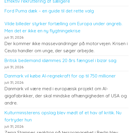
Effektiv rekruttering af sælgere
Ford Puma dæk – en guide til det rette valg
Vilde billeder styrker fortælling om Europa under angreb.
Men det er ikke en ny flygtningekrise
juli 31, 2026
Der kommer ikke massevandringer på motorvejen. Krisen i
Ceuta handler om unge, der søger arbejde.
Britisk bedemand idømmes 20 års fængsel i bizar sag
juli 31, 2026
Danmark vil købe AI-regnekraft for op til 750 millioner
juli 31, 2026
Danmark vil være med i europæisk projekt om AI-
gigafabrikker, der skal mindske afhængigheden af USA og
andre.
Kulturministerens opslag blev mødt af et hav af kritik. Nu
fortryder hun
juli 31, 2026
Zenia Stampes reaktion på terrorangrebet i Berlin blev