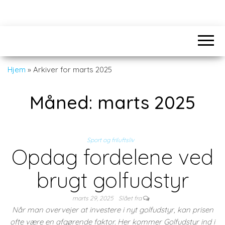
Hjem
»
Arkiver for marts 2025
Måned:
marts 2025
Sport og friluftsliv
Opdag fordelene ved
brugt golfudstyr
marts 29, 2025
Slået fra
Når man overvejer at investere i nyt golfudstyr, kan prisen
ofte være en afgørende faktor. Her kommer Golfudstyr ind i