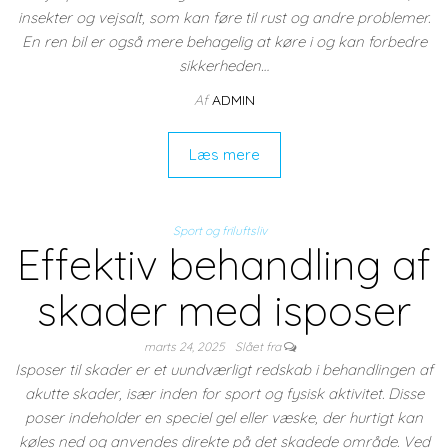
insekter og vejsalt, som kan føre til rust og andre problemer.
En ren bil er også mere behagelig at køre i og kan forbedre
sikkerheden…
Af
ADMIN
Læs mere
Sport og friluftsliv
Effektiv behandling af
skader med isposer
marts 24, 2025
Slået fra
Isposer til skader er et uundværligt redskab i behandlingen af
akutte skader, især inden for sport og fysisk aktivitet. Disse
poser indeholder en speciel gel eller væske, der hurtigt kan
køles ned og anvendes direkte på det skadede område. Ved