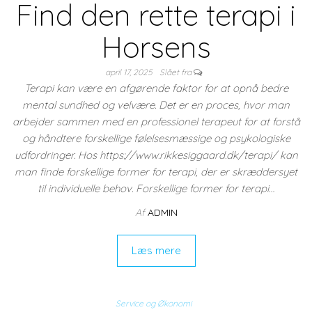
Find den rette terapi i
Horsens
april 17, 2025
Slået fra
Terapi kan være en afgørende faktor for at opnå bedre
mental sundhed og velvære. Det er en proces, hvor man
arbejder sammen med en professionel terapeut for at forstå
og håndtere forskellige følelsesmæssige og psykologiske
udfordringer. Hos https://www.rikkesiggaard.dk/terapi/ kan
man finde forskellige former for terapi, der er skræddersyet
til individuelle behov. Forskellige former for terapi…
Af
ADMIN
Læs mere
Service og Økonomi