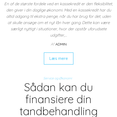
En af de største fordele ved en kassekredit er den fleksibilitet,
den giver i din daglige økonomi. Med en kassekredit har du
altid adgang til ekstra penge, når du har brug for det, uden
at skulle ansøge om et nyt lån hver gang. Dette kan være
særligt nyttigt i situationer, hvor der opstår uforudsete
udgifter,…
Af
ADMIN
Læs mere
Service og Økonomi
Sådan kan du
finansiere din
tandbehandling