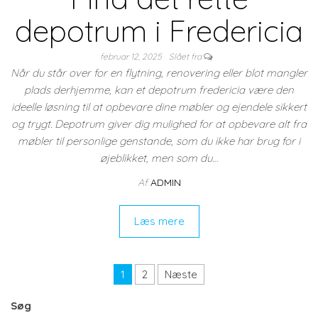
depotrum i Fredericia
februar 12, 2025
Slået fra
Når du står over for en flytning, renovering eller blot mangler
plads derhjemme, kan et depotrum fredericia være den
ideelle løsning til at opbevare dine møbler og ejendele sikkert
og trygt. Depotrum giver dig mulighed for at opbevare alt fra
møbler til personlige genstande, som du ikke har brug for i
øjeblikket, men som du…
Af
ADMIN
Læs mere
Indlægsinddeling
1
2
Næste
Søg