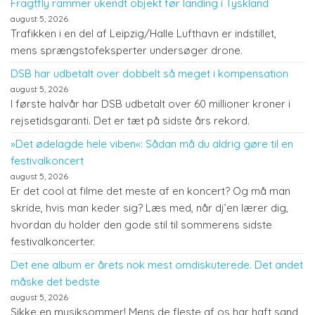
Fragtfly rammer ukendt objekt før landing i Tyskland
august 5, 2026
Trafikken i en del af Leipzig/Halle Lufthavn er indstillet,
mens sprængstofeksperter undersøger drone.
DSB har udbetalt over dobbelt så meget i kompensation
august 5, 2026
I første halvår har DSB udbetalt over 60 millioner kroner i
rejsetidsgaranti. Det er tæt på sidste års rekord.
»Det ødelagde hele viben«: Sådan må du aldrig gøre til en
festivalkoncert
august 5, 2026
Er det cool at filme det meste af en koncert? Og må man
skride, hvis man keder sig? Læs med, når dj’en lærer dig,
hvordan du holder den gode stil til sommerens sidste
festivalkoncerter.
Det ene album er årets nok mest omdiskuterede. Det andet
måske det bedste
august 5, 2026
Sikke en musiksommer! Mens de fleste af os har haft sand