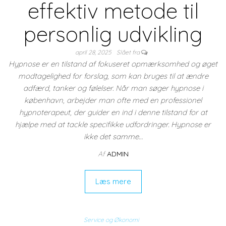
effektiv metode til
personlig udvikling
april 28, 2025
Slået fra
Hypnose er en tilstand af fokuseret opmærksomhed og øget
modtagelighed for forslag, som kan bruges til at ændre
adfærd, tanker og følelser. Når man søger hypnose i
københavn, arbejder man ofte med en professionel
hypnoterapeut, der guider en ind i denne tilstand for at
hjælpe med at tackle specifikke udfordringer. Hypnose er
ikke det samme…
Af
ADMIN
Læs mere
Service og Økonomi