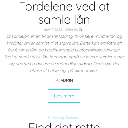
Fordelene ved at
samle lån
april 7, 2025
Slået fra
Et samlelån er en finansiel løsning, hvor flere mindre lån og
kreditter bliver samlet til ét større lån. Dette kan omfatte alt
fra forbrugslån og kreditkortgæld til afbetalingsordninger.
Ved at samle disse lån kan man opnå en lavere samlet rente
og dermed reducere de månedlige afdrag. Dette gør det
lettere at holde styr på økonomien…
Af
ADMIN
Læs mere
Service og Økonomi
Find det rette