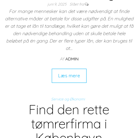
juni 9, 2025
Slået fra
For mange mennesker kan det være nødvendigt at finde
alternative måder at betale for disse udgifter på. En mulighed
er at tage et lån til tandlæge, hvilket kan gøre det muligt at få
den nødvendige behandling uden at skulle betale hele
beløbet på én gang. Der er flere typer lån, der kan bruges til
at…
Af
ADMIN
Læs mere
Service og Økonomi
Find den rette
tømrerfirma i
København