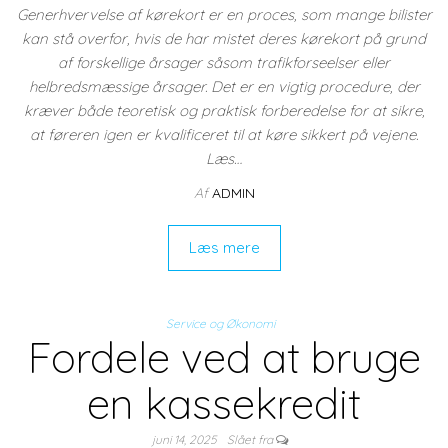
Generhvervelse af kørekort er en proces, som mange bilister
kan stå overfor, hvis de har mistet deres kørekort på grund
af forskellige årsager såsom trafikforseelser eller
helbredsmæssige årsager. Det er en vigtig procedure, der
kræver både teoretisk og praktisk forberedelse for at sikre,
at føreren igen er kvalificeret til at køre sikkert på vejene.
Læs…
Af
ADMIN
Læs mere
Service og Økonomi
Fordele ved at bruge
en kassekredit
juni 14, 2025
Slået fra