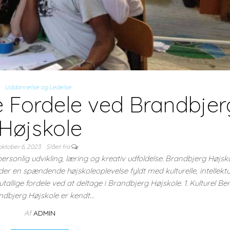
Uddannelse og Ledelse
 Fordele ved Brandbjer
Højskole
oktober 6, 2023
Slået fra
ersonlig udvikling, læring og kreativ udfoldelse. Brandbjerg Højsko
er en spændende højskoleoplevelse fyldt med kulturelle, intellektu
 utallige fordele ved at deltage i Brandbjerg Højskole. 1. Kulturel Ber
ndbjerg Højskole er kendt…
Af
ADMIN