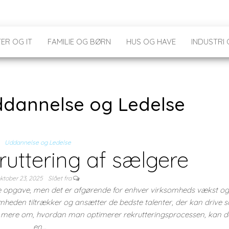
ER OG IT
FAMILIE OG BØRN
HUS OG HAVE
INDUSTRI
dannelse og Ledelse
Uddannelse og Ledelse
kruttering af sælgere
ktober 23, 2025
Slået fra
e opgave, men det er afgørende for enhver virksomheds vækst og
somheden tiltrækker og ansætter de bedste talenter, der kan drive s
de mere om, hvordan man optimerer rekrutteringsprocessen, kan d
en…