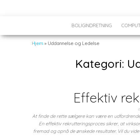
BOLIGINDRETNING
COMPUT
Hjem
»
Uddannelse og Ledelse
Kategori:
Ud
Effektiv re
o
At finde de rette sælgere kan være en udfordrend
En effektiv rekrutteringsproces sikrer, at virk
fremad og opnå de ønskede resultater. Vil du vi