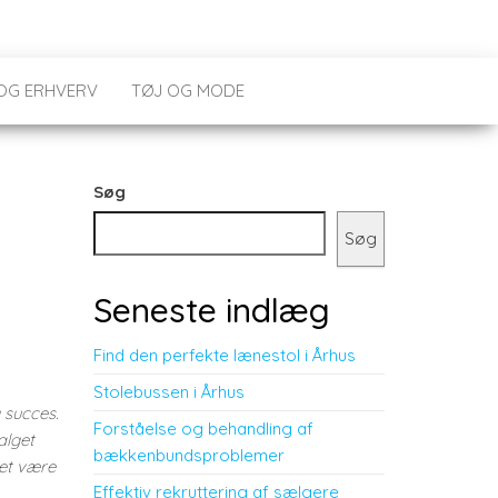
 OG ERHVERV
TØJ OG MODE
Søg
Søg
Seneste indlæg
Find den perfekte lænestol i Århus
Stolebussen i Århus
 succes.
Forståelse og behandling af
alget
bækkenbundsproblemer
et være
Effektiv rekruttering af sælgere