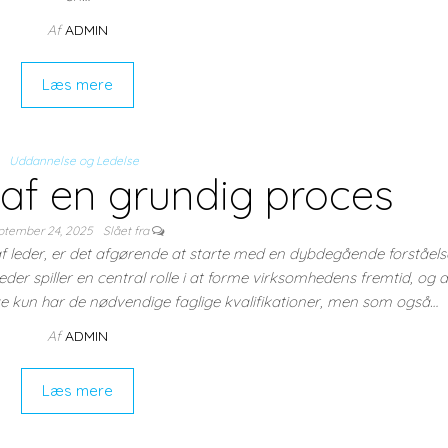
Af
ADMIN
Læs mere
Uddannelse og Ledelse
af en grundig proces
ptember 24, 2025
Slået fra
af leder, er det afgørende at starte med en dybdegående forståels
eder spiller en central rolle i at forme virksomhedens fremtid, og d
ikke kun har de nødvendige faglige kvalifikationer, men som også…
Af
ADMIN
Læs mere