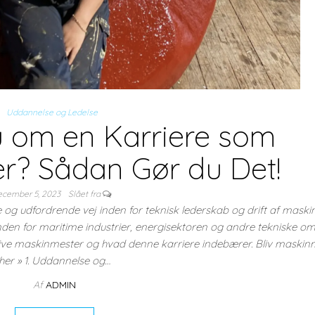
Uddannelse og Ledelse
 om en Karriere som
r? Sådan Gør du Det!
ecember 5, 2023
Slået fra
 udfordrende vej inden for teknisk lederskab og drift af maskin
nden for maritime industrier, energisektoren og andre tekniske om
live maskinmester og hvad denne karriere indebærer. Bliv maskin
her » 1. Uddannelse og…
Af
ADMIN