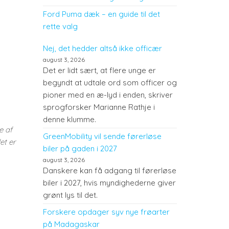
Ford Puma dæk – en guide til det
rette valg
Nej, det hedder altså ikke officær
august 3, 2026
Det er lidt sært, at flere unge er
begyndt at udtale ord som officer og
pioner med en æ-lyd i enden, skriver
sprogforsker Marianne Rathje i
denne klumme.
e af
GreenMobility vil sende førerløse
et er
biler på gaden i 2027
august 3, 2026
Danskere kan få adgang til førerløse
biler i 2027, hvis myndighederne giver
grønt lys til det.
Forskere opdager syv nye frøarter
på Madagaskar