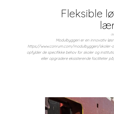
Fleksible l
læ
de
Modulbyggeri er en innovativ løs
https://www.conrum.com/modulbyggeri/skoler-og
opfylder de specifikke behov for skoler og institut
eller opgradere eksisterende faciliteter på,