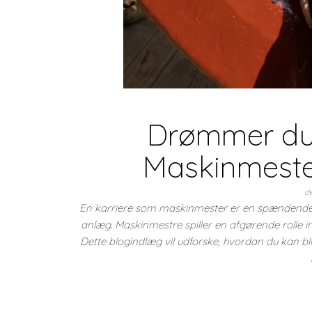
Drømmer du
Maskinmeste
d
En karriere som maskinmester er en spændende og
anlæg. Maskinmestre spiller en afgørende rolle i
Dette blogindlæg vil udforske, hvordan du kan b