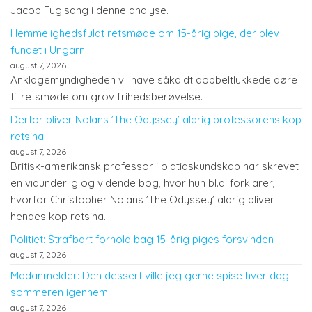
Jacob Fuglsang i denne analyse.
Hemmelighedsfuldt retsmøde om 15-årig pige, der blev
fundet i Ungarn
august 7, 2026
Anklagemyndigheden vil have såkaldt dobbeltlukkede døre
til retsmøde om grov frihedsberøvelse.
Derfor bliver Nolans ’The Odyssey’ aldrig professorens kop
retsina
august 7, 2026
Britisk-amerikansk professor i oldtidskundskab har skrevet
en vidunderlig og vidende bog, hvor hun bl.a. forklarer,
hvorfor Christopher Nolans ’The Odyssey’ aldrig bliver
hendes kop retsina.
Politiet: Strafbart forhold bag 15-årig piges forsvinden
august 7, 2026
Madanmelder: Den dessert ville jeg gerne spise hver dag
sommeren igennem
august 7, 2026