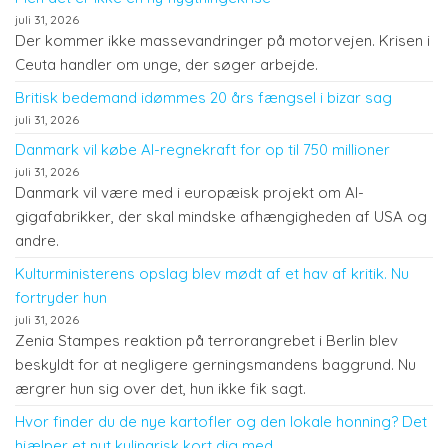
juli 31, 2026
Der kommer ikke massevandringer på motorvejen. Krisen i
Ceuta handler om unge, der søger arbejde.
Britisk bedemand idømmes 20 års fængsel i bizar sag
juli 31, 2026
Danmark vil købe AI-regnekraft for op til 750 millioner
juli 31, 2026
Danmark vil være med i europæisk projekt om AI-
gigafabrikker, der skal mindske afhængigheden af USA og
andre.
Kulturministerens opslag blev mødt af et hav af kritik. Nu
fortryder hun
juli 31, 2026
Zenia Stampes reaktion på terrorangrebet i Berlin blev
beskyldt for at negligere gerningsmandens baggrund. Nu
ærgrer hun sig over det, hun ikke fik sagt.
Hvor finder du de nye kartofler og den lokale honning? Det
hjælper et nyt kulinarisk kort dig med