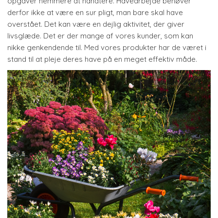
opgaver nemmere at håndtere. Havearbejde behøver
derfor ikke at være en sur pligt, man bare skal have
overstået. Det kan være en dejlig aktivitet, der giver
livsglæde. Det er der mange af vores kunder, som kan
nikke genkendende til. Med vores produkter har de været i
stand til at pleje deres have på en meget effektiv måde.