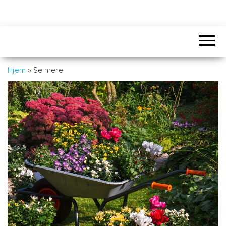
Hjem
»
Se mere