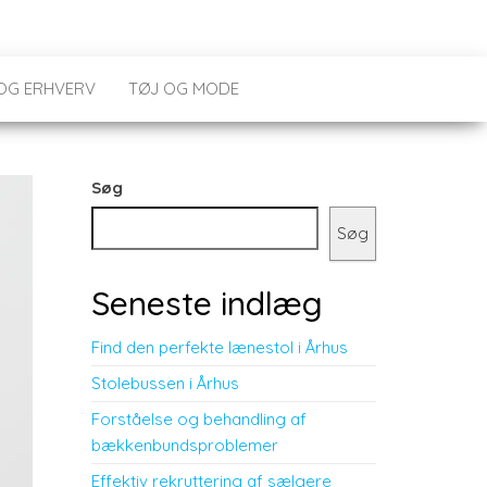
 OG ERHVERV
TØJ OG MODE
Søg
Søg
Seneste indlæg
Find den perfekte lænestol i Århus
Stolebussen i Århus
Forståelse og behandling af
bækkenbundsproblemer
Effektiv rekruttering af sælgere