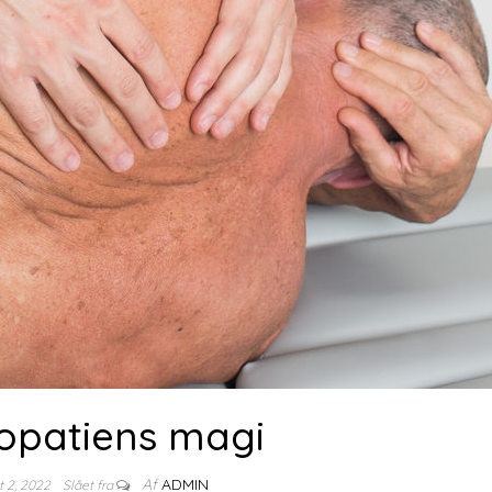
opatiens magi
Af
ADMIN
t 2, 2022
Slået fra