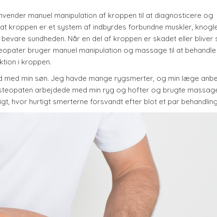
anvender manuel manipulation af kroppen til at diagnosticere og
t kroppen er et system af indbyrdes forbundne muskler, knogle
evare sundheden. Når en del af kroppen er skadet eller bliver 
eopater bruger manuel manipulation og massage til at behandle
tion i kroppen.
vid med min søn. Jeg havde mange rygsmerter, og min læge anbe
et. Osteopaten arbejdede med min ryg og hofter og brugte massa
igt, hvor hurtigt smerterne forsvandt efter blot et par behandling