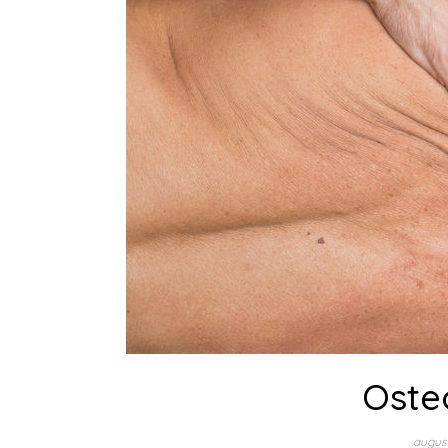
Oste
augus