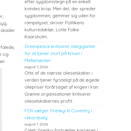
efter sygdomstegn på en enkelt
kvindes krop. Men det, der spreder
sygdommen, gemmer sig uden for
r,
rampelyset, skriver Politikens
syg,
kulturredaktør, Lotte Folke
 skader
Kaarsholm.
Greenpeace kritiserer oliegiganter
falede,
for at tjener stort på krisen i
ge og
Mellemøsten
er.
august 7, 2026
Otte af de største olieselskaber i
verden tjener fyrsteligt på de øgede
oliepriser forårsaget af krigen i Iran.
Grønne organisationer kritiserer
olieselskabernes profit.
FCN sælger Yirenkyi til Coventry i
rekordsalg
august 7, 2026
Caleb Yirenkyi fortsætter karrieren i