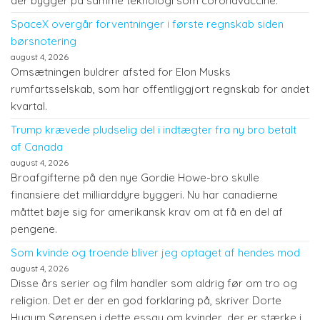
der bygger på samme teknologi som coronavaccine.
SpaceX overgår forventninger i første regnskab siden
børsnotering
august 4, 2026
Omsætningen buldrer afsted for Elon Musks
rumfartsselskab, som har offentliggjort regnskab for andet
kvartal.
Trump krævede pludselig del i indtægter fra ny bro betalt
af Canada
august 4, 2026
Broafgifterne på den nye Gordie Howe-bro skulle
finansiere det milliarddyre byggeri. Nu har canadierne
måttet bøje sig for amerikansk krav om at få en del af
pengene.
Som kvinde og troende bliver jeg optaget af hendes mod
august 4, 2026
Disse års serier og film handler som aldrig før om tro og
religion. Det er der en god forklaring på, skriver Dorte
Hygum Sørensen i dette essay om kvinder, der er stærke i