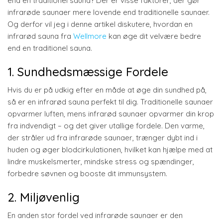
end en traditionel sauna? Der er visse faktorer, der gør
infrarøde saunaer mere lovende end traditionelle saunaer.
Og derfor vil jeg i denne artikel diskutere, hvordan en
infrarød sauna fra
Wellmore
kan øge dit velvære bedre
end en traditionel sauna.
1. Sundhedsmæssige Fordele
Hvis du er på udkig efter en måde at øge din sundhed på,
så er en infrarød sauna perfekt til dig. Traditionelle saunaer
opvarmer luften, mens infrarød saunaer opvarmer din krop
fra indvendigt – og det giver utallige fordele. Den varme,
der stråler ud fra infrarøde saunaer, trænger dybt ind i
huden og øger blodcirkulationen, hvilket kan hjælpe med at
lindre muskelsmerter, mindske stress og spændinger,
forbedre søvnen og booste dit immunsystem.
2. Miljøvenlig
En anden stor fordel ved infrarøde saunaer er den