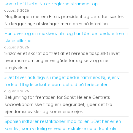
som chef i Uefa. Nu er reglerne strammet op
august 8, 2026
Magtkampen mellem Fifa’s præsident og Uefa fortsætter.
Nu lægger nye afsløringer mere pres på Infantino.
Han overtog sin makkers film og har fået det bedste frem i
skuespillerne
august 8, 2026
’Enzo’ er et skarpt portræt af et rørende tidspunkt i livet,
hvor man som ung er en gåde for sig selv og sine
omgivelser.
»Det bliver naturligvis i meget bedre rammer«: Ny ejer vil
fortsat tilbyde udsatte børn ophold på feriecenter
august 8, 2026
Bekymring for fremtiden for Sankt Helene Centrets
socioøkonomiske tiltag er ubegrundet, lyder det fra
ejendomsudvikler og kommende ejer.
Spanien indfører restriktioner mod Italien: »Det her er en
konflikt, som virkelig er ved at eskalere ud af kontrol«