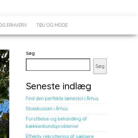
 OG ERHVERV
TØJ OG MODE
Søg
Søg
Seneste indlæg
Find den perfekte lænestol i Århus
Stolebussen i Århus
Forståelse og behandling af
bækkenbundsproblemer
Effektiv rekruttering af sælgere