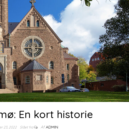
ø: En kort historie
Af
ADMIN
r 23, 2022
Slået fra