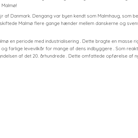
m Malmø!
ejr af Danmark. Dengang var byen kendt som Malmhaug, som be
er skiftede Malmø flere gange hænder mellem danskerne og sven
almø en periode med industrialisering . Dette bragte en masse 
ge og farlige levevilkår for mange af dens indbyggere . Som reak
ndelsen af det 20. århundrede . Dette omfattede opførelse af n