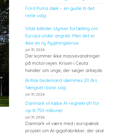
Ford Puma dæk – en guide til det
rette valg
Vilde billeder styrker fortælling om
Europa under angreb. Men det er
ikke en ny flygtningekrise
juli 31, 2026
Der kommer ikke massevandringer
på motorvejen. Krisen i Ceuta
handler om unge, der søger arbejde.
Britisk bedemand idømmes 20 års
fængsel i bizar sag
juli 31, 2026
Danmark vil købe AI-regnekraft for
op til 750 millioner
juli 31, 2026
Danmark vil være med i europæisk
projekt om AI-gigafabrikker, der skal