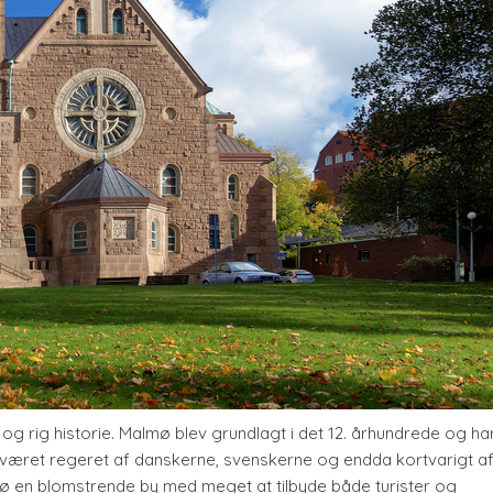
og rig historie. Malmø blev grundlagt i det 12. århundrede og ha
æret regeret af danskerne, svenskerne og endda kortvarigt a
ø en blomstrende by med meget at tilbyde både turister og