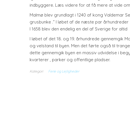
indbyggere. Læs videre for at få mere at vide o
Malmø blev grundlagt i 1240 af kong Valdemar S
grusbunke .” I løbet af de næste par århundred
I 1658 blev den endelig en del af Sverige for altid
I løbet af det 18. og 19. århundrede gennemgik M
og velstand til byen. Men det førte også til tran
dette gennemgik byen en massiv udvidelse i begy
kvarterer , parker og offentlige pladser.
Kategori
Ferie og Lejligheder