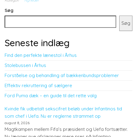
Kategori
Nyheder
Søg
Søg
Seneste indlæg
Find den perfekte lænestol i Århus
Stolebussen i Århus
Forståelse og behandling af bækkenbundsproblemer
Effektiv rekruttering af sælgere
Ford Puma dæk – en guide til det rette valg
Kvinde fik udbetalt sekscifret beløb under Infantinos tid
som chef i Uefa. Nu er reglerne strammet op
august 8, 2026
Magtkampen mellem Fifa’s præsident og Uefa fortsætter.
Nu lægger nye afsløringer mere pres på Infantino.