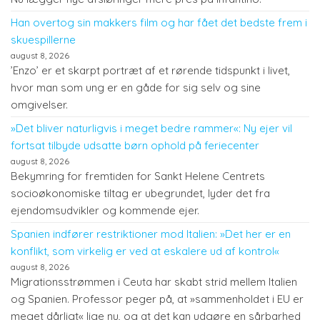
Han overtog sin makkers film og har fået det bedste frem i
skuespillerne
august 8, 2026
’Enzo’ er et skarpt portræt af et rørende tidspunkt i livet,
hvor man som ung er en gåde for sig selv og sine
omgivelser.
»Det bliver naturligvis i meget bedre rammer«: Ny ejer vil
fortsat tilbyde udsatte børn ophold på feriecenter
august 8, 2026
Bekymring for fremtiden for Sankt Helene Centrets
socioøkonomiske tiltag er ubegrundet, lyder det fra
ejendomsudvikler og kommende ejer.
Spanien indfører restriktioner mod Italien: »Det her er en
konflikt, som virkelig er ved at eskalere ud af kontrol«
august 8, 2026
Migrationsstrømmen i Ceuta har skabt strid mellem Italien
og Spanien. Professor peger på, at »sammenholdet i EU er
meget dårligt« lige nu, og at det kan udgøre en sårbarhed