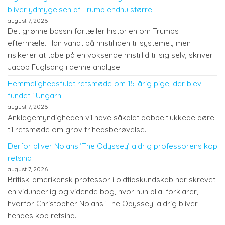
bliver ydmygelsen af Trump endnu større
august 7, 2026
Det grønne bassin fortæller historien om Trumps
eftermæle. Han vandt på mistilliden til systemet, men
risikerer at tabe på en voksende mistillid til sig selv, skriver
Jacob Fuglsang i denne analyse.
Hemmelighedsfuldt retsmøde om 15-årig pige, der blev
fundet i Ungarn
august 7, 2026
Anklagemyndigheden vil have såkaldt dobbeltlukkede døre
til retsmøde om grov frihedsberøvelse.
Derfor bliver Nolans ’The Odyssey’ aldrig professorens kop
retsina
august 7, 2026
Britisk-amerikansk professor i oldtidskundskab har skrevet
en vidunderlig og vidende bog, hvor hun bl.a. forklarer,
hvorfor Christopher Nolans ’The Odyssey’ aldrig bliver
hendes kop retsina.