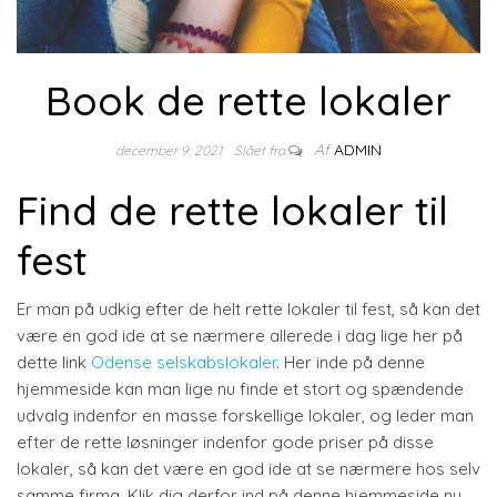
Book de rette lokaler
Af
ADMIN
december 9, 2021
Slået fra
Find de rette lokaler til
fest
Er man på udkig efter de helt rette lokaler til fest, så kan det
være en god ide at se nærmere allerede i dag lige her på
dette link
Odense selskabslokaler
. Her inde på denne
hjemmeside kan man lige nu finde et stort og spændende
udvalg indenfor en masse forskellige lokaler, og leder man
efter de rette løsninger indenfor gode priser på disse
lokaler, så kan det være en god ide at se nærmere hos selv
samme firma. Klik dig derfor ind på denne hjemmeside nu